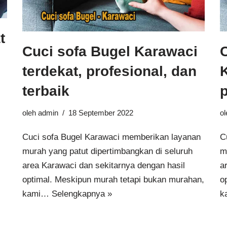
t
Cuci sofa Bugel Karawaci
terdekat, profesional, dan
K
terbaik
p
oleh
admin
18 September 2022
o
Cuci sofa Bugel Karawaci memberikan layanan
C
murah yang patut dipertimbangkan di seluruh
m
area Karawaci dan sekitarnya dengan hasil
a
optimal. Meskipun murah tetapi bukan murahan,
o
kami…
Selengkapnya »
k