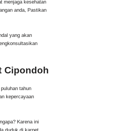
pat menjaga kesehatan
angan anda, Pastikan
ndal yang akan
engkonsultasikan
.
t Cipondoh
 puluhan tahun
kan kepercayaan
ngapa? Karena ini
a duduk di karpet