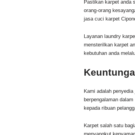
Pastikan karpet anda 
orang-orang kesayanga
jasa cuci karpet Cipon
Layanan laundry karpe
mensterilkan karpet a
kebutuhan anda melalui
Keuntungan
Kami adalah penyedia j
berpengalaman dalam bi
kepada ribuan pelang
Karpet salah satu bag
menyangkut kenyamanan