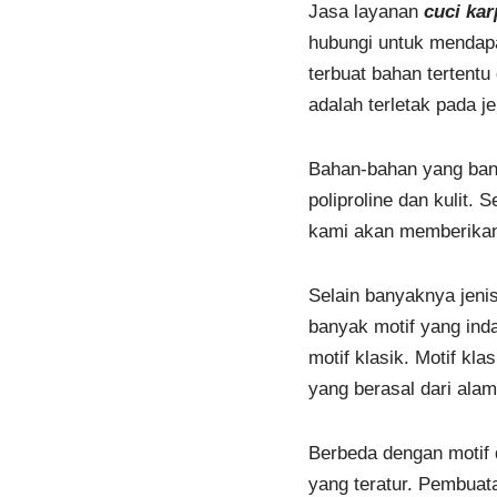
Jasa layanan
cuci ka
hubungi untuk mendapa
terbuat bahan tertentu
adalah terletak pada j
Bahan-bahan yang bany
poliproline dan kulit.
kami akan memberikan 
Selain banyaknya jenis
banyak motif yang ind
motif klasik. Motif k
yang berasal dari alam
Berbeda dengan motif 
yang teratur. Pembuat