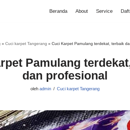
Beranda
About
Service
Daft
g
»
Cuci karpet Tangerang
»
Cuci Karpet Pamulang terdekat, terbaik da
rpet Pamulang terdekat,
dan profesional
oleh
admin
Cuci karpet Tangerang