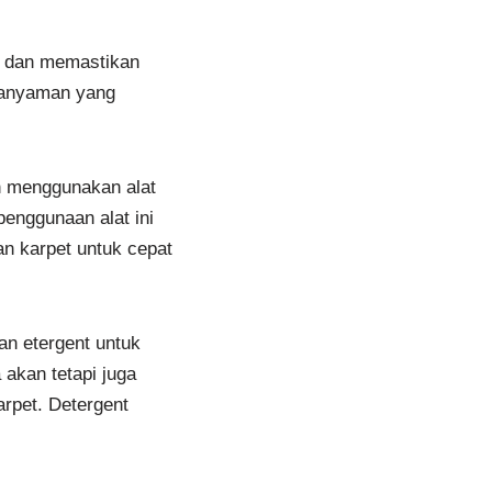
h dan memastikan
n anyaman yang
an menggunakan alat
enggunaan alat ini
n karpet untuk cepat
n etergent untuk
akan tetapi juga
rpet. Detergent