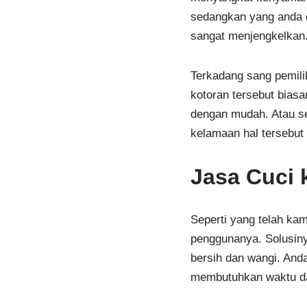
sedangkan yang anda d
sangat menjengkelkan
Terkadang sang pemili
kotoran tersebut bias
dengan mudah. Atau se
kelamaan hal tersebut
Jasa Cuci
Seperti yang telah ka
penggunanya. Solusin
bersih dan wangi. And
membutuhkan waktu da