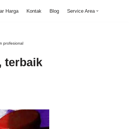
ar Harga
Kontak
Blog
Service Area
n profesional
 terbaik