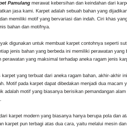
rpet Pamulang
merawat kebersihan dan keindahan dari karp
tkan jasa kami. Karpet adalah sebuah bahan yang dijadikan
 dan memiliki motif yang bervariasi dan indah. Ciri khas yan
enis bahan dan motifnya.
ak digunakan untuk membuat karpet contohnya seperti suter
 Setiap jenis bahan yang berbeda ini memiliki perawatan yang
perawatan yang maksimal terhadap aneka ragam jenis karpe
 karpet yang terbuat dari aneka ragam bahan, akhir-akhir ini
ah. Motif pada karpet dapat dibedakan menjadi dua macam y
lasik adalah motif yang biasanya berisikan pemandangan ala
.
dari karpet modern yang biasanya hanya berupa pola dan at
an karpet pun terbagi atas dua cara, yaitu melalui mesin d