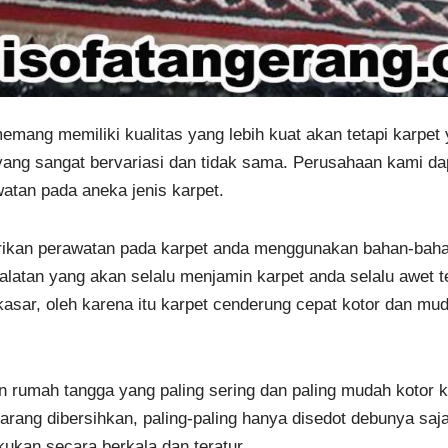
mang memiliki kualitas yang lebih kuat akan tetapi karpet 
 yang sangat bervariasi dan tidak sama. Perusahaan kami d
tan pada aneka jenis karpet.
kan perawatan pada karpet anda menggunakan bahan-baha
latan yang akan selalu menjamin karpet anda selalu awet t
kasar, oleh karena itu karpet cenderung cepat kotor dan mu
n rumah tangga yang paling sering dan paling mudah kotor k
jarang dibersihkan, paling-paling hanya disedot debunya sa
kukan secara berkala dan teratur.