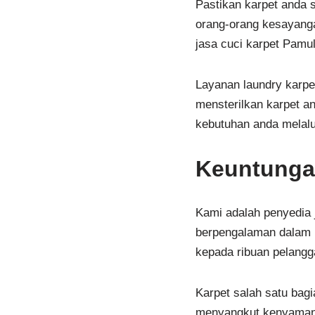
Pastikan karpet anda 
orang-orang kesayanga
jasa cuci karpet Pamul
Layanan laundry karpe
mensterilkan karpet a
kebutuhan anda melalui
Keuntungan
Kami adalah penyedia j
berpengalaman dalam bi
kepada ribuan pelang
Karpet salah satu bag
menyangkut kenyamanan