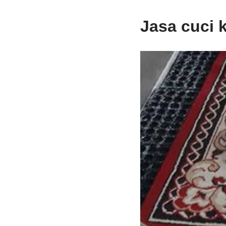
Jasa cuci 