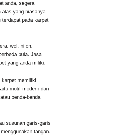
et anda, segera
 alas yang biasanya
g terdapat pada karpet
a, wol, nilon,
 berbeda pula. Jasa
t yang anda miliki.
 karpet memiliki
aitu motif modern dan
m atau benda-benda
au susunan garis-garis
an menggunakan tangan.