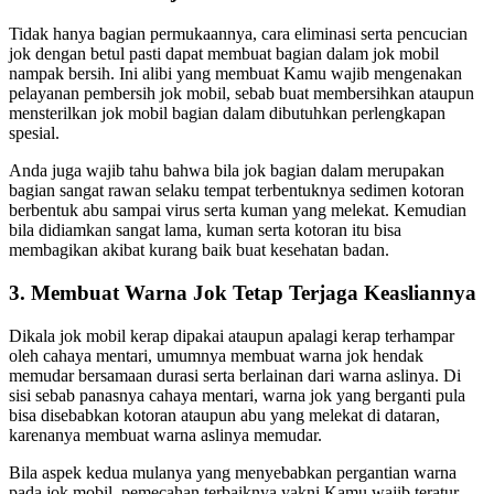
Tidak hanya bagian permukaannya, cara eliminasi serta pencucian
jok dengan betul pasti dapat membuat bagian dalam jok mobil
nampak bersih. Ini alibi yang membuat Kamu wajib mengenakan
pelayanan pembersih jok mobil, sebab buat membersihkan ataupun
mensterilkan jok mobil bagian dalam dibutuhkan perlengkapan
spesial.
Anda juga wajib tahu bahwa bila jok bagian dalam merupakan
bagian sangat rawan selaku tempat terbentuknya sedimen kotoran
berbentuk abu sampai virus serta kuman yang melekat. Kemudian
bila didiamkan sangat lama, kuman serta kotoran itu bisa
membagikan akibat kurang baik buat kesehatan badan.
3. Membuat Warna Jok Tetap Terjaga Keasliannya
Dikala jok mobil kerap dipakai ataupun apalagi kerap terhampar
oleh cahaya mentari, umumnya membuat warna jok hendak
memudar bersamaan durasi serta berlainan dari warna aslinya. Di
sisi sebab panasnya cahaya mentari, warna jok yang berganti pula
bisa disebabkan kotoran ataupun abu yang melekat di dataran,
karenanya membuat warna aslinya memudar.
Bila aspek kedua mulanya yang menyebabkan pergantian warna
pada jok mobil, pemecahan terbaiknya yakni Kamu wajib teratur