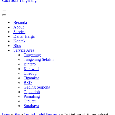
Cuci Sofa Tangerang
Menu
Navigasi
Menu
Navigasi
Beranda
About
Service
Daftar Harga
Kontak
Blog
Service Area
Tangerang
Tangerang Selatan
Bintaro
Karawaci
Ciledug
Tigaraksa
BSD
Gading Serpong
Cipondoh
Pamulang
Ciputat
Surabaya
Home
»
Blog
»
Cuci jok mobil Tangerang
»
Cuci jok mobil Bintaro terdekat