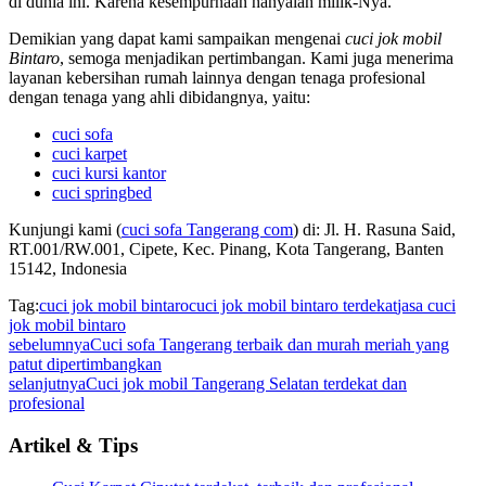
di dunia ini. Karena kesempurnaan hanyalah milik-Nya.
Demikian yang dapat kami sampaikan mengenai
cuci jok mobil
Bintaro
, semoga menjadikan pertimbangan. Kami juga menerima
layanan kebersihan rumah lainnya dengan tenaga profesional
dengan tenaga yang ahli dibidangnya, yaitu:
cuci sofa
cuci karpet
cuci kursi kantor
cuci springbed
Kunjungi kami (
cuci sofa Tangerang com
) di: Jl. H. Rasuna Said,
RT.001/RW.001, Cipete, Kec. Pinang, Kota Tangerang, Banten
15142, Indonesia
Tag:
cuci jok mobil bintaro
cuci jok mobil bintaro terdekat
jasa cuci
jok mobil bintaro
sebelumnya
Cuci sofa Tangerang terbaik dan murah meriah yang
patut dipertimbangkan
selanjutnya
Cuci jok mobil Tangerang Selatan terdekat dan
profesional
Artikel & Tips