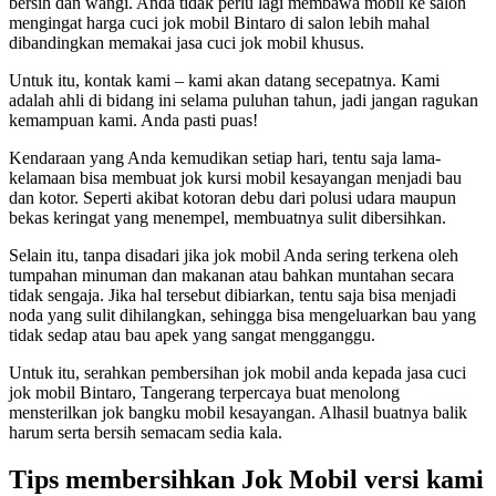
bersih dan wangi. Anda tidak perlu lagi membawa mobil ke salon
mengingat harga cuci jok mobil Bintaro di salon lebih mahal
dibandingkan memakai jasa cuci jok mobil khusus.
Untuk itu, kontak kami – kami akan datang secepatnya. Kami
adalah ahli di bidang ini selama puluhan tahun, jadi jangan ragukan
kemampuan kami. Anda pasti puas!
Kendaraan yang Anda kemudikan setiap hari, tentu saja lama-
kelamaan bisa membuat jok kursi mobil kesayangan menjadi bau
dan kotor. Seperti akibat kotoran debu dari polusi udara maupun
bekas keringat yang menempel, membuatnya sulit dibersihkan.
Selain itu, tanpa disadari jika jok mobil Anda sering terkena oleh
tumpahan minuman dan makanan atau bahkan muntahan secara
tidak sengaja. Jika hal tersebut dibiarkan, tentu saja bisa menjadi
noda yang sulit dihilangkan, sehingga bisa mengeluarkan bau yang
tidak sedap atau bau apek yang sangat mengganggu.
Untuk itu, serahkan pembersihan jok mobil anda kepada jasa cuci
jok mobil Bintaro, Tangerang terpercaya buat menolong
mensterilkan jok bangku mobil kesayangan. Alhasil buatnya balik
harum serta bersih semacam sedia kala.
Tips membersihkan Jok Mobil versi kami