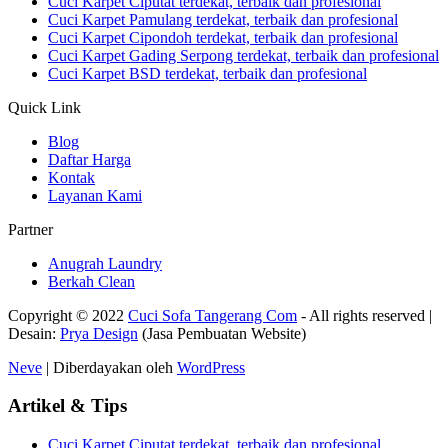
Cuci Karpet Ciputat terdekat, terbaik dan profesional
Cuci Karpet Pamulang terdekat, terbaik dan profesional
Cuci Karpet Cipondoh terdekat, terbaik dan profesional
Cuci Karpet Gading Serpong terdekat, terbaik dan profesional
Cuci Karpet BSD terdekat, terbaik dan profesional
Quick Link
Blog
Daftar Harga
Kontak
Layanan Kami
Partner
Anugrah Laundry
Berkah Clean
Copyright © 2022
Cuci Sofa Tangerang Com
- All rights reserved |
Desain:
Prya Design
(Jasa Pembuatan Website)
Neve
| Diberdayakan oleh
WordPress
Artikel & Tips
Cuci Karpet Ciputat terdekat, terbaik dan profesional