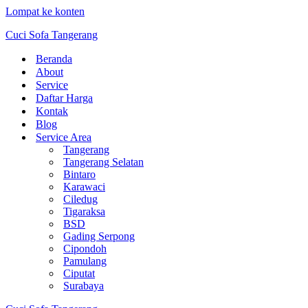
Lompat ke konten
Cuci Sofa Tangerang
Beranda
About
Service
Daftar Harga
Kontak
Blog
Service Area
Tangerang
Tangerang Selatan
Bintaro
Karawaci
Ciledug
Tigaraksa
BSD
Gading Serpong
Cipondoh
Pamulang
Ciputat
Surabaya