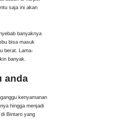
tu saja ini akan
enyebab banyaknya
debu bisa masuk
u berat. Lama-
kin banyak.
u anda
engganggu kenyamanan
nya hingga menjadi
di Bintaro yang