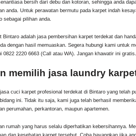
senantiasa bersih dari debu dan kotoran, sehingga anda da
n anda. Untuk perawatan bermutu pada karpet indah kesay
o sebagai pilihan anda.
t Bintaro adalah jasa pembersihan karpet terdekat dan hand
nda dengan hasil memuaskan. Segera hubungi kami untuk m
 0822 2220 6663 (Call atau WA). Jangan khawatir ini gratis
 memilih jasa laundry karpet
asa cuci karpet profesional terdekat di Bintaro yang telah p
dang ini. Tidak itu saja, kami juga telah berhasil memberi
gan perumahan, perkantoran, maupun apartemen.
ian rumah yang harus selalu diperhatikan kebersihannya. Me
 dan kesehatan karpet tersebut. Coba bayangkan jika and