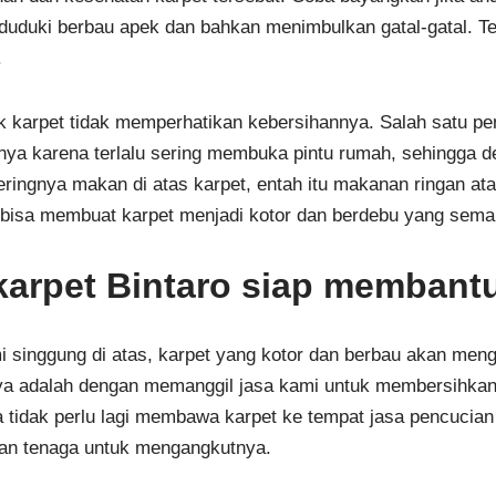
uduki berbau apek dan bahkan menimbulkan gatal-gatal. Ten
.
k karpet tidak memperhatikan kebersihannya. Salah satu p
anya karena terlalu sering membuka pintu rumah, sehingga 
ringnya makan di atas karpet, entah itu makanan ringan ata
 bisa membuat karpet menjadi kotor dan berdebu yang sema
karpet Bintaro siap membant
mi singgung di atas, karpet yang kotor dan berbau akan m
ya adalah dengan memanggil jasa kami untuk membersihkan
 tidak perlu lagi membawa karpet ke tempat jasa pencucian 
n tenaga untuk mengangkutnya.