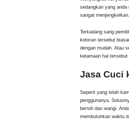
sedangkan yang anda d
sangat menjengkelkan
Terkadang sang pemili
kotoran tersebut bias
dengan mudah. Atau se
kelamaan hal tersebut
Jasa Cuci 
Seperti yang telah ka
penggunanya. Solusin
bersih dan wangi. Anda
membutuhkan waktu da