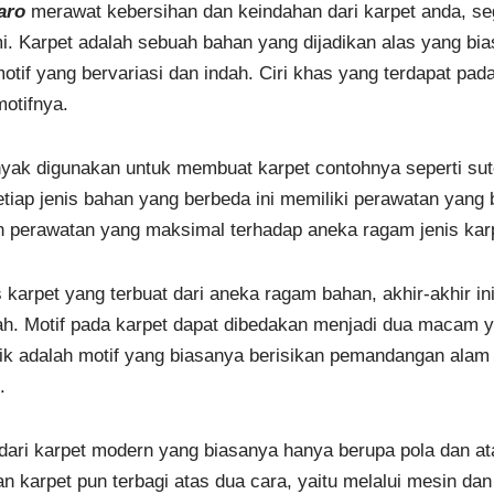
aro
merawat kebersihan dan keindahan dari karpet anda, se
. Karpet adalah sebuah bahan yang dijadikan alas yang bia
motif yang bervariasi dan indah. Ciri khas yang terdapat pada
otifnya.
ak digunakan untuk membuat karpet contohnya seperti suter
 Setiap jenis bahan yang berbeda ini memiliki perawatan yang
perawatan yang maksimal terhadap aneka ragam jenis karpe
 karpet yang terbuat dari aneka ragam bahan, akhir-akhir ini
ah. Motif pada karpet dapat dibedakan menjadi dua macam y
lasik adalah motif yang biasanya berisikan pemandangan ala
.
dari karpet modern yang biasanya hanya berupa pola dan at
an karpet pun terbagi atas dua cara, yaitu melalui mesin d