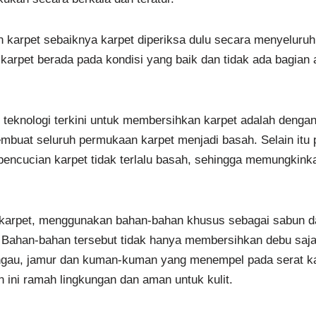
 karpet sebaiknya karpet diperiksa dulu secara menyeluru
 karpet berada pada kondisi yang baik dan tidak ada bagia
n teknologi terkini untuk membersihkan karpet adalah deng
mbuat seluruh permukaan karpet menjadi basah. Selain itu p
encucian karpet tidak terlalu basah, sehingga memungkinka
arpet, menggunakan bahan-bahan khusus sebagai sabun da
Bahan-bahan tersebut tidak hanya membersihkan debu saja 
ngau, jamur dan kuman-kuman yang menempel pada serat ka
 ini ramah lingkungan dan aman untuk kulit.