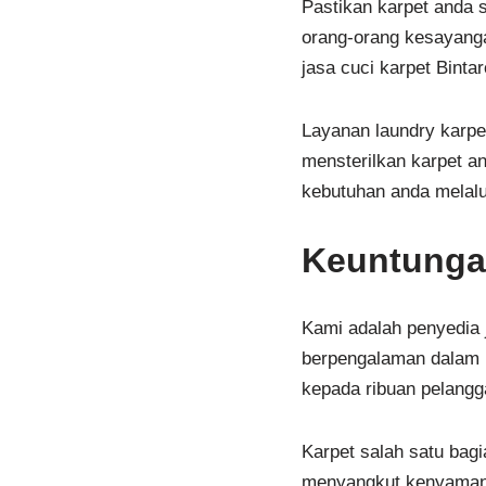
Pastikan karpet anda 
orang-orang kesayanga
jasa cuci karpet Bintar
Layanan laundry karpe
mensterilkan karpet a
kebutuhan anda melalui
Keuntungan
Kami adalah penyedia j
berpengalaman dalam bi
kepada ribuan pelang
Karpet salah satu bag
menyangkut kenyamanan