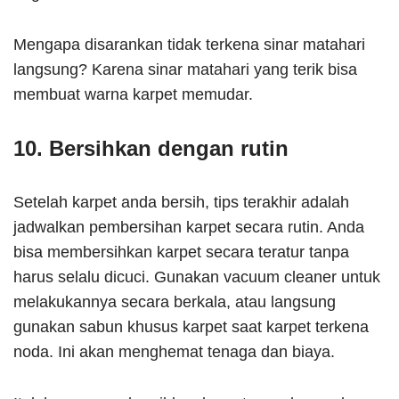
Mengapa disarankan tidak terkena sinar matahari
langsung? Karena sinar matahari yang terik bisa
membuat warna karpet memudar.
10. Bersihkan dengan rutin
Setelah karpet anda bersih, tips terakhir adalah
jadwalkan pembersihan karpet secara rutin. Anda
bisa membersihkan karpet secara teratur tanpa
harus selalu dicuci. Gunakan vacuum cleaner untuk
melakukannya secara berkala, atau langsung
gunakan sabun khusus karpet saat karpet terkena
noda. Ini akan menghemat tenaga dan biaya.