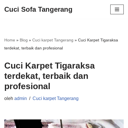
Cuci Sofa Tangerang
Lompat
ke
konten
Home
»
Blog
»
Cuci karpet Tangerang
»
Cuci Karpet Tigaraksa
terdekat, terbaik dan profesional
Cuci Karpet Tigaraksa
terdekat, terbaik dan
profesional
oleh
admin
Cuci karpet Tangerang