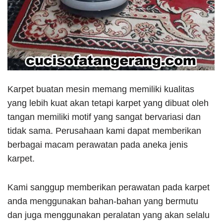
Karpet buatan mesin memang memiliki kualitas
yang lebih kuat akan tetapi karpet yang dibuat oleh
tangan memiliki motif yang sangat bervariasi dan
tidak sama. Perusahaan kami dapat memberikan
berbagai macam perawatan pada aneka jenis
karpet.
Kami sanggup memberikan perawatan pada karpet
anda menggunakan bahan-bahan yang bermutu
dan juga menggunakan peralatan yang akan selalu