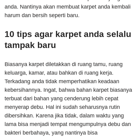
anda. Nantinya akan membuat karpet anda kembali
harum dan bersih seperti baru.
10 tips agar karpet anda selalu
tampak baru
Biasanya karpet diletakkan di ruang tamu, ruang
keluarga, kamar, atau bahkan di ruang kerja.
Terkadang anda tidak memperhatikan keadaan
kebersihannya. Ingat, bahwa bahan karpet biasanya
terbuat dari bahan yang cenderung lebih cepat
menyerap debu. Hal ini sudah seharusnya rutin
dibersihkan. Karena jika tidak, dalam waktu yang
lama bisa menjadi tempat mengumpulnya debu dan
bakteri berbahaya, yang nantinya bisa