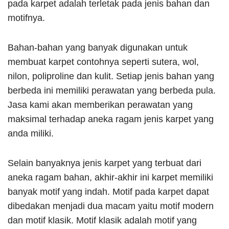
pada karpet adalah terletak pada jenis bahan dan
motifnya.
Bahan-bahan yang banyak digunakan untuk
membuat karpet contohnya seperti sutera, wol,
nilon, poliproline dan kulit. Setiap jenis bahan yang
berbeda ini memiliki perawatan yang berbeda pula.
Jasa kami akan memberikan perawatan yang
maksimal terhadap aneka ragam jenis karpet yang
anda miliki.
Selain banyaknya jenis karpet yang terbuat dari
aneka ragam bahan, akhir-akhir ini karpet memiliki
banyak motif yang indah. Motif pada karpet dapat
dibedakan menjadi dua macam yaitu motif modern
dan motif klasik. Motif klasik adalah motif yang