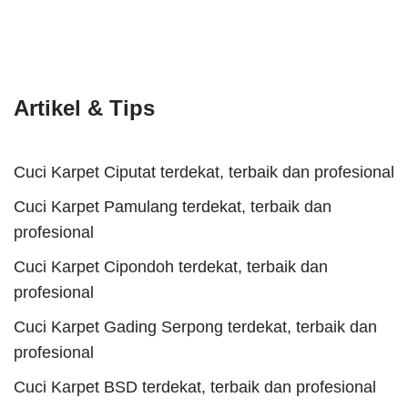
Artikel & Tips
Cuci Karpet Ciputat terdekat, terbaik dan profesional
Cuci Karpet Pamulang terdekat, terbaik dan
profesional
Cuci Karpet Cipondoh terdekat, terbaik dan
profesional
Cuci Karpet Gading Serpong terdekat, terbaik dan
profesional
Cuci Karpet BSD terdekat, terbaik dan profesional