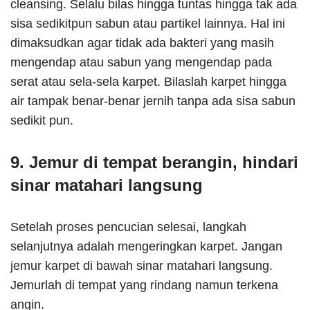
cleansing. Selalu bilas hingga tuntas hingga tak ada
sisa sedikitpun sabun atau partikel lainnya. Hal ini
dimaksudkan agar tidak ada bakteri yang masih
mengendap atau sabun yang mengendap pada
serat atau sela-sela karpet. Bilaslah karpet hingga
air tampak benar-benar jernih tanpa ada sisa sabun
sedikit pun.
9. Jemur di tempat berangin, hindari
sinar matahari langsung
Setelah proses pencucian selesai, langkah
selanjutnya adalah mengeringkan karpet. Jangan
jemur karpet di bawah sinar matahari langsung.
Jemurlah di tempat yang rindang namun terkena
angin.