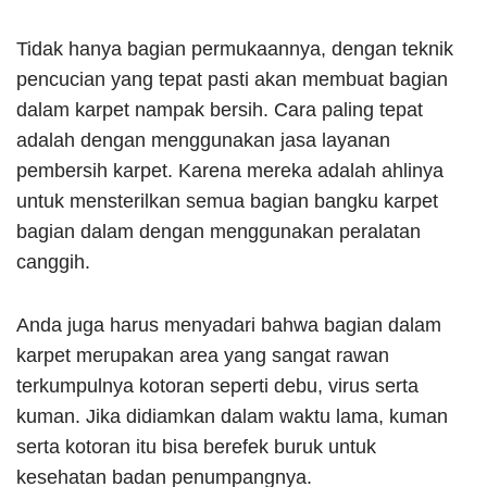
Tidak hanya bagian permukaannya, dengan teknik
pencucian yang tepat pasti akan membuat bagian
dalam karpet nampak bersih. Cara paling tepat
adalah dengan menggunakan jasa layanan
pembersih karpet. Karena mereka adalah ahlinya
untuk mensterilkan semua bagian bangku karpet
bagian dalam dengan menggunakan peralatan
canggih.
Anda juga harus menyadari bahwa bagian dalam
karpet merupakan area yang sangat rawan
terkumpulnya kotoran seperti debu, virus serta
kuman. Jika didiamkan dalam waktu lama, kuman
serta kotoran itu bisa berefek buruk untuk
kesehatan badan penumpangnya.