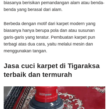
biasanya berisikan pemandangan alam atau benda-
benda yang berasal dari alam.
Berbeda dengan motif dari karpet modern yang
biasanya hanya berupa pola dan atau susunan
garis-garis yang teratur. Pembuatan karpet pun
terbagi atas dua cara, yaitu melalui mesin dan
menggunakan tangan.
Jasa cuci karpet di Tigaraksa
terbaik dan termurah