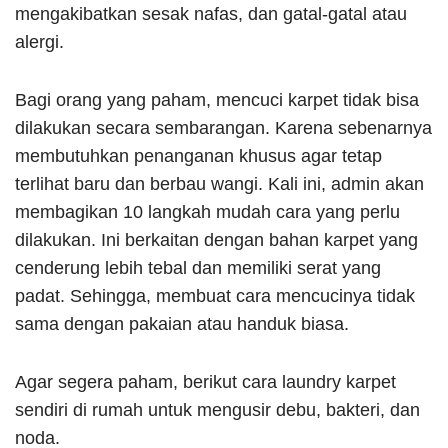
mengakibatkan sesak nafas, dan gatal-gatal atau
alergi.
Bagi orang yang paham, mencuci karpet tidak bisa
dilakukan secara sembarangan. Karena sebenarnya
membutuhkan penanganan khusus agar tetap
terlihat baru dan berbau wangi. Kali ini, admin akan
membagikan 10 langkah mudah cara yang perlu
dilakukan. Ini berkaitan dengan bahan karpet yang
cenderung lebih tebal dan memiliki serat yang
padat. Sehingga, membuat cara mencucinya tidak
sama dengan pakaian atau handuk biasa.
Agar segera paham, berikut cara laundry karpet
sendiri di rumah untuk mengusir debu, bakteri, dan
noda.