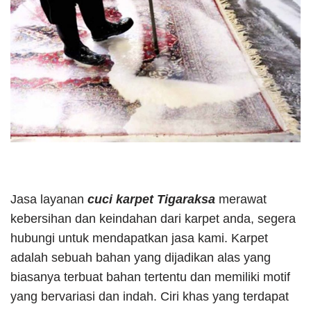
Jasa layanan
cuci karpet Tigaraksa
merawat
kebersihan dan keindahan dari karpet anda, segera
hubungi untuk mendapatkan jasa kami. Karpet
adalah sebuah bahan yang dijadikan alas yang
biasanya terbuat bahan tertentu dan memiliki motif
yang bervariasi dan indah. Ciri khas yang terdapat