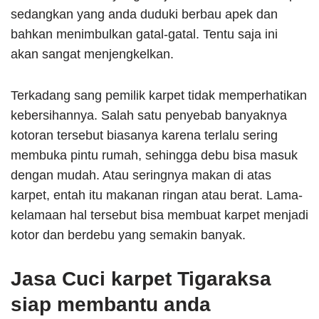
sedangkan yang anda duduki berbau apek dan
bahkan menimbulkan gatal-gatal. Tentu saja ini
akan sangat menjengkelkan.
Terkadang sang pemilik karpet tidak memperhatikan
kebersihannya. Salah satu penyebab banyaknya
kotoran tersebut biasanya karena terlalu sering
membuka pintu rumah, sehingga debu bisa masuk
dengan mudah. Atau seringnya makan di atas
karpet, entah itu makanan ringan atau berat. Lama-
kelamaan hal tersebut bisa membuat karpet menjadi
kotor dan berdebu yang semakin banyak.
Jasa Cuci karpet Tigaraksa
siap membantu anda