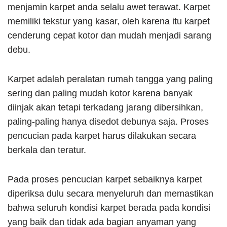
menjamin karpet anda selalu awet terawat. Karpet
memiliki tekstur yang kasar, oleh karena itu karpet
cenderung cepat kotor dan mudah menjadi sarang
debu.
Karpet adalah peralatan rumah tangga yang paling
sering dan paling mudah kotor karena banyak
diinjak akan tetapi terkadang jarang dibersihkan,
paling-paling hanya disedot debunya saja. Proses
pencucian pada karpet harus dilakukan secara
berkala dan teratur.
Pada proses pencucian karpet sebaiknya karpet
diperiksa dulu secara menyeluruh dan memastikan
bahwa seluruh kondisi karpet berada pada kondisi
yang baik dan tidak ada bagian anyaman yang